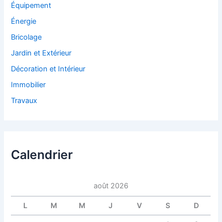
Équipement
:
Énergie
Bricolage
Jardin et Extérieur
Décoration et Intérieur
Immobilier
Travaux
Calendrier
août 2026
L
M
M
J
V
S
D