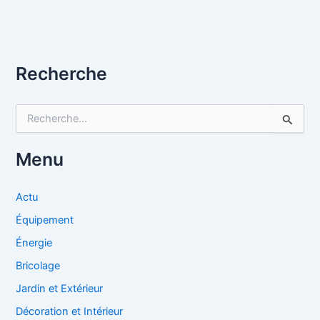
Recherche
R
e
c
h
Menu
e
r
c
Actu
h
Équipement
e
r
Énergie
Bricolage
:
Jardin et Extérieur
Décoration et Intérieur