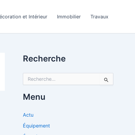
écoration et Intérieur
Immobilier
Travaux
Recherche
R
e
c
h
Menu
e
r
c
Actu
h
e
Équipement
r