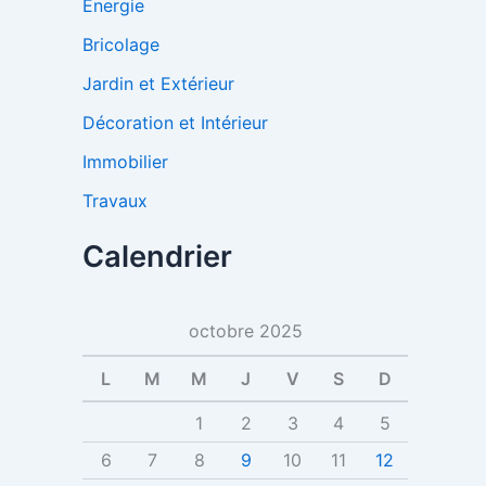
Énergie
:
Bricolage
Jardin et Extérieur
Décoration et Intérieur
Immobilier
Travaux
Calendrier
octobre 2025
L
M
M
J
V
S
D
1
2
3
4
5
6
7
8
9
10
11
12