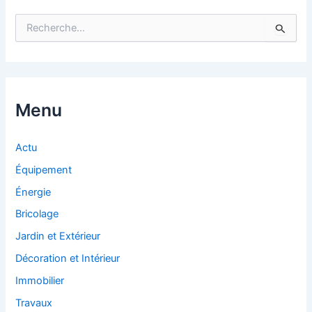
R
e
c
h
e
r
c
Menu
h
e
r
Actu
Équipement
:
Énergie
Bricolage
Jardin et Extérieur
Décoration et Intérieur
Immobilier
Travaux